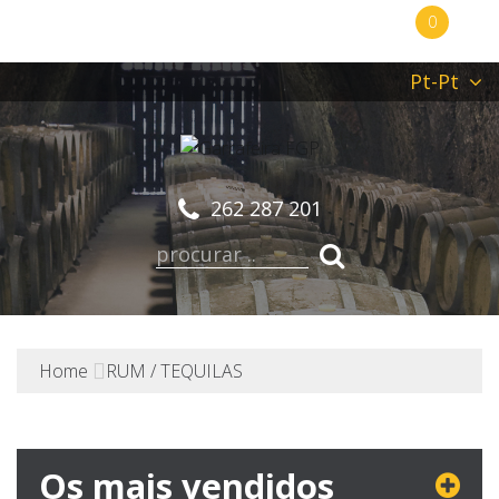
0
Pt-Pt
262 287 201
Home
RUM / TEQUILAS
Os mais vendidos