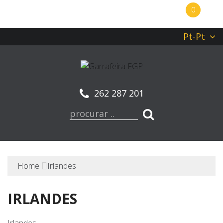
0
Pt-Pt
262 287 201
Home
Irlandes
IRLANDES