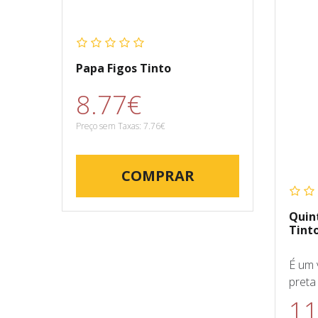
Papa Figos Tinto
8.77€
Preço sem Taxas: 7.76€
COMPRAR
Quin
Tint
É um 
preta 
11