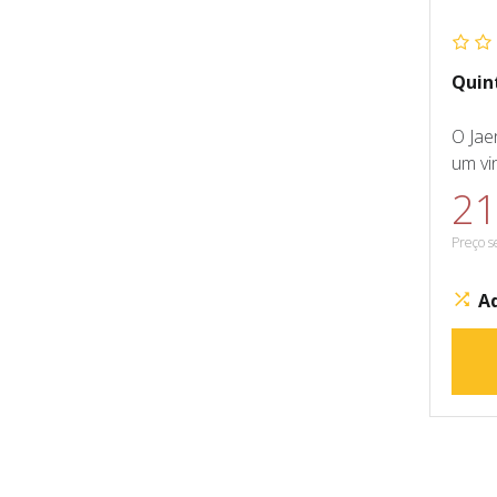
Quin
O Jae
um vi
21
Preço s
A