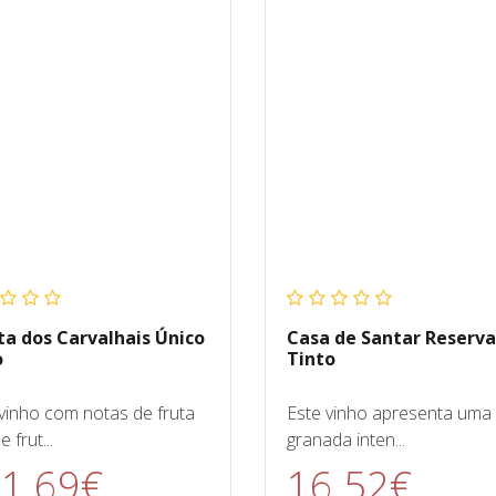
ta dos Carvalhais Único
Casa de Santar Reserva
o
Tinto
vinho com notas de fruta
Este vinho apresenta uma
e frut...
granada inten...
1.69€
16.52€