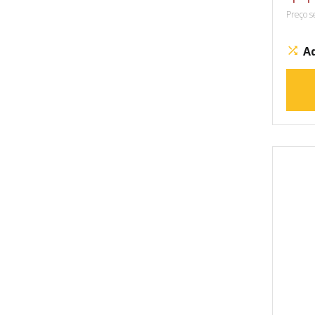
Preço s
A