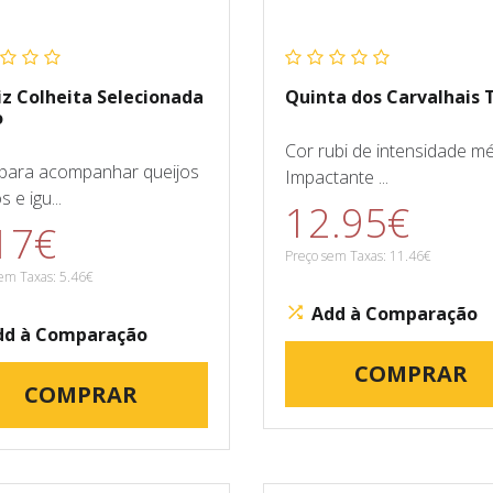
iz Colheita Selecionada
Quinta dos Carvalhais 
o
Cor rubi de intensidade mé
 para acompanhar queijos
Impactante ...
 e igu...
12.95€
17€
Preço sem Taxas: 11.46€
em Taxas: 5.46€
Add à Comparação
dd à Comparação
COMPRAR
COMPRAR