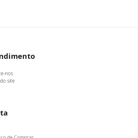
ndimento
te-nos
do site
ta
rico de Compras