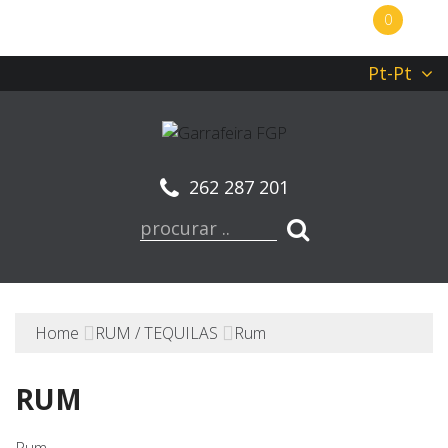
0
Pt-Pt
262 287 201
Home
RUM / TEQUILAS
Rum
RUM