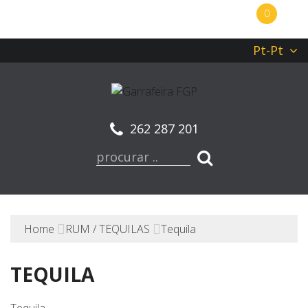
0
Pt-Pt
262 287 201
Home
RUM / TEQUILAS
Tequila
TEQUILA