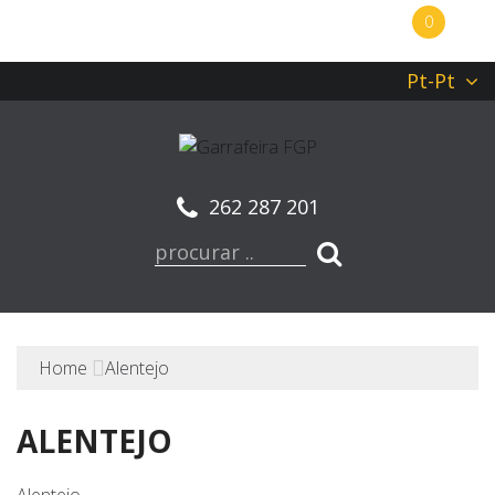
0
Pt-Pt
262 287 201
Home
Alentejo
ALENTEJO