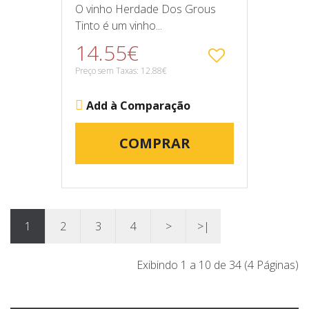
O vinho Herdade Dos Grous
Tinto é um vinho...
14.55€
Preço sem Taxas: 12.88€
Add à Comparação
COMPRAR
1
2
3
4
>
>|
Exibindo 1 a 10 de 34 (4 Páginas)