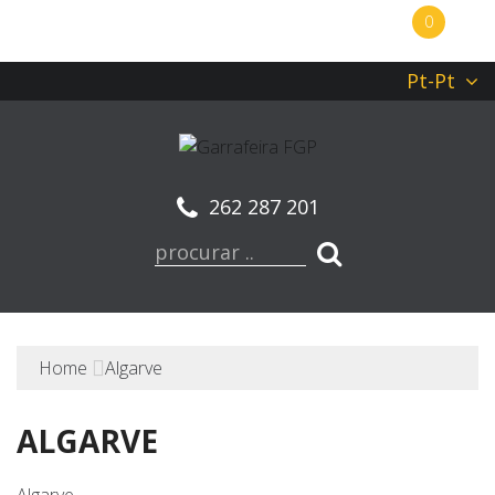
0
Pt-Pt
262 287 201
Home
Algarve
ALGARVE