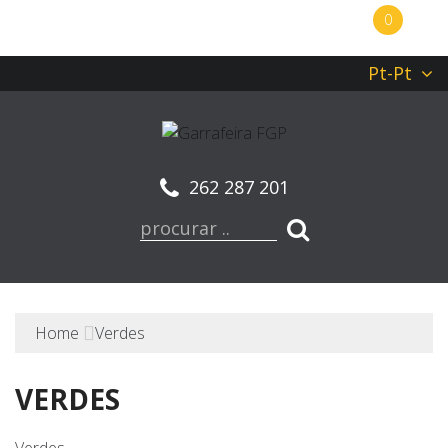
0
Pt-Pt
262 287 201
Home
Verdes
VERDES