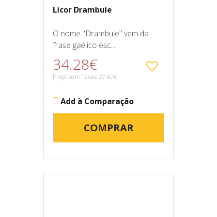
Licor Drambuie
O nome "Drambuie" vem da
frase gaélico esc...
34.28€
Preço sem Taxas: 27.87€
Add à Comparação
COMPRAR