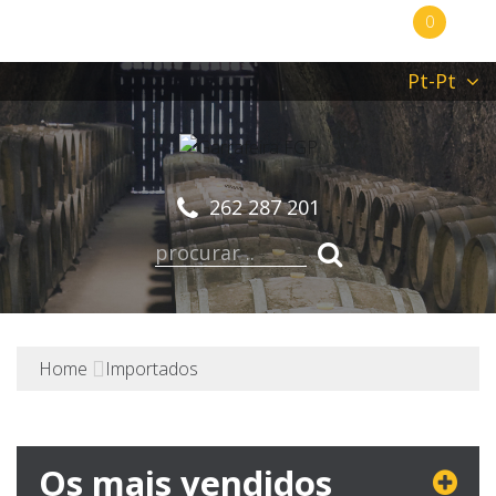
0
Pt-Pt
262 287 201
Home
Importados
Os mais vendidos