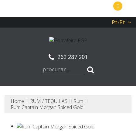
0
Pt-Pt
262 287 201
Home
RUM / TEQUILAS
Rum
Rum Captain Morgan Spiced Gold