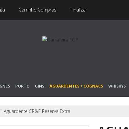
nta
Carrinho Compras
Finalizar
GNES
PORTO
GINS
AGUARDENTES / COGNACS
WHISKYS
Aguardente CR&F Reserva Extra