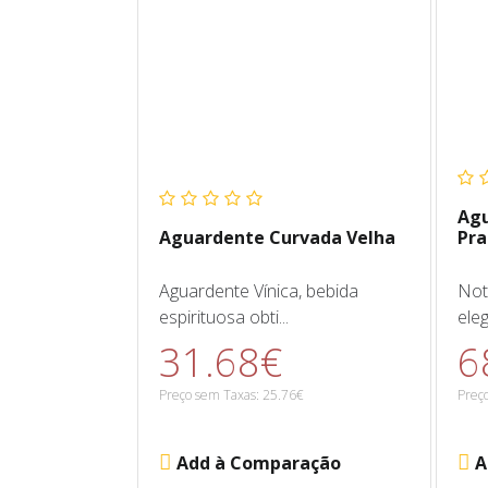
Agu
Aguardente Curvada Velha
Pra
Aguardente Vínica, bebida
Not
espirituosa obti...
eleg
31.68€
6
Preço sem Taxas: 25.76€
Preç
Add à Comparação
A