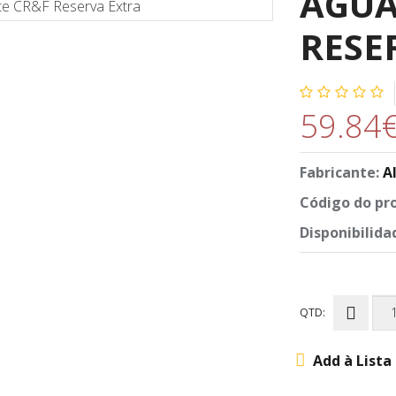
AGUA
RESE
59.84
Fabricante:
A
Código do pr
Disponibilida
QTD:
Add à Lista