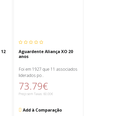
 12
Aguardente Aliança XO 20
anos
é
Foi em 1927 que 11 associados
liderados po...
73.79€
Preço sem Taxas: 60.00€
Add à Comparação