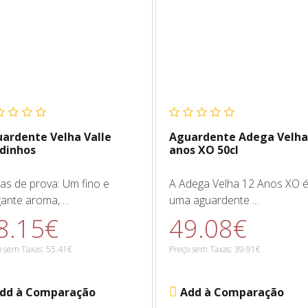
ardente Velha Valle
Aguardente Adega Velha
dinhos
anos XO 50cl
as de prova: Um fino e
A Adega Velha 12 Anos XO 
ante aroma, ...
uma aguardente ...
8.15€
49.08€
o sem Taxas: 55.41€
Preço sem Taxas: 39.91€
dd à Comparação
Add à Comparação