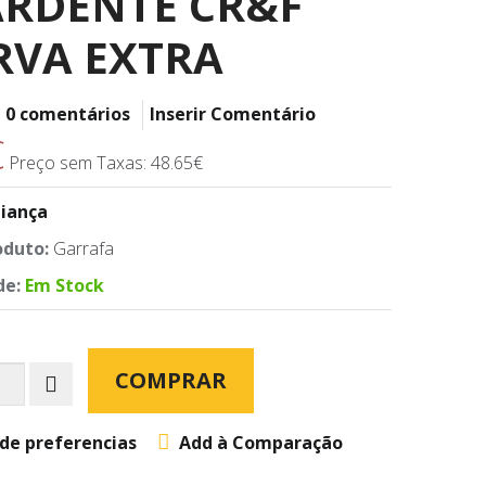
RDENTE CR&F
RVA EXTRA
0 comentários
Inserir Comentário
€
Preço sem Taxas: 48.65€
liança
oduto:
Garrafa
de:
Em Stock
COMPRAR
 de preferencias
Add à Comparação