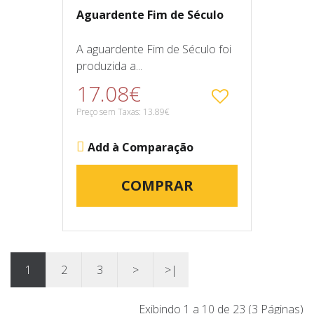
Aguardente Fim de Século
A aguardente Fim de Século foi
produzida a...
17.08€
Preço sem Taxas: 13.89€
Add à Comparação
COMPRAR
1
2
3
>
>|
Exibindo 1 a 10 de 23 (3 Páginas)