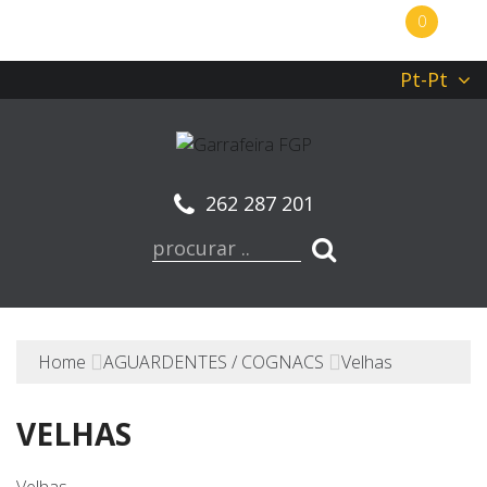
0
Pt-Pt
262 287 201
Home
AGUARDENTES / COGNACS
Velhas
VELHAS