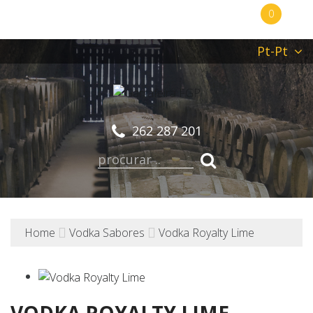
0
Pt-Pt
262 287 201
Home
Vodka Sabores
Vodka Royalty Lime
VODKA ROYALTY LIME