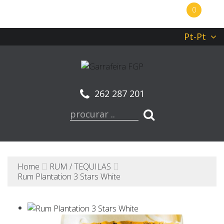
0
Pt-Pt
262 287 201
Home
RUM / TEQUILAS
Rum Plantation 3 Stars White