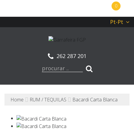
0
Pt-Pt
262 287 201
Home
RUM / TEQUILAS
Bacardi Carta Blanca