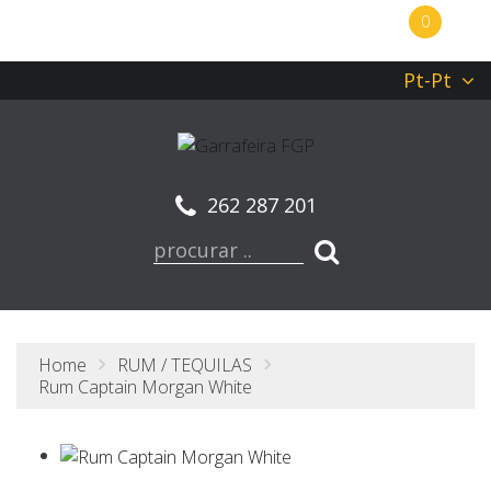
0
Pt-Pt
262 287 201
Home
RUM / TEQUILAS
Rum Captain Morgan White