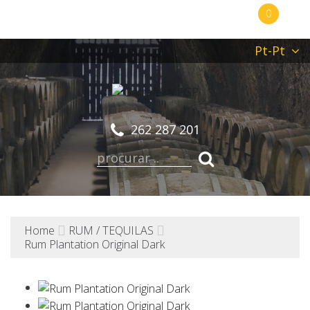
0
Pt-Pt
262 287 201
Home
RUM / TEQUILAS
Rum Plantation Original Dark