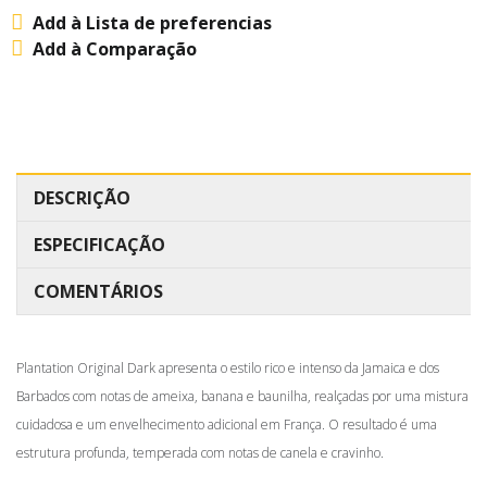
Add à Lista de preferencias
Add à Comparação
DESCRIÇÃO
ESPECIFICAÇÃO
COMENTÁRIOS
Plantation Original Dark apresenta o estilo rico e intenso da Jamaica e dos
Barbados com notas de ameixa, banana e baunilha, realçadas por uma mistura
cuidadosa e um envelhecimento adicional em França. O resultado é uma
estrutura profunda, temperada com notas de canela e cravinho.