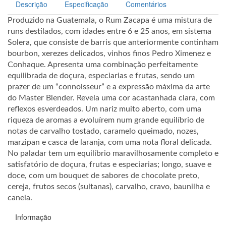
Descrição
Especificação
Comentários
Produzido na Guatemala, o Rum Zacapa é uma mistura de
runs destilados, com idades entre 6 e 25 anos, em sistema
Solera, que consiste de barris que anteriormente continham
bourbon, xerezes delicados, vinhos finos Pedro Ximenez e
Conhaque. Apresenta uma combinação perfeitamente
equilibrada de doçura, especiarias e frutas, sendo um
prazer de um “connoisseur” e a expressão máxima da arte
do Master Blender. Revela uma cor acastanhada clara, com
reflexos esverdeados. Um nariz muito aberto, com uma
riqueza de aromas a evoluírem num grande equilíbrio de
notas de carvalho tostado, caramelo queimado, nozes,
marzipan e casca de laranja, com uma nota floral delicada.
No paladar tem um equilíbrio maravilhosamente completo e
satisfatório de doçura, frutas e especiarias; longo, suave e
doce, com um bouquet de sabores de chocolate preto,
cereja, frutos secos (sultanas), carvalho, cravo, baunilha e
canela.
Informação