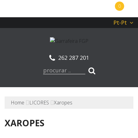
0
Pt-Pt
262 287 201
Home
LICORES
Xaropes
XAROPES