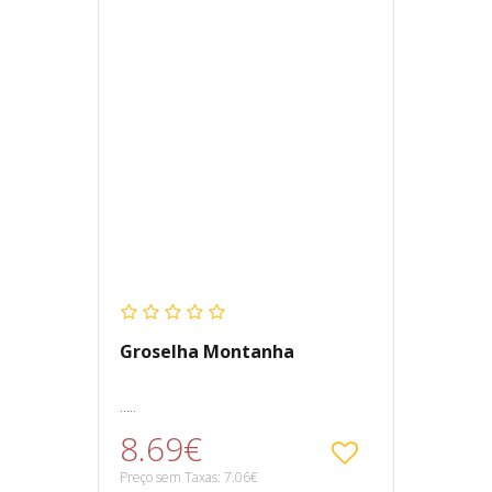
Groselha Montanha
.....
8.69€
Preço sem Taxas: 7.06€