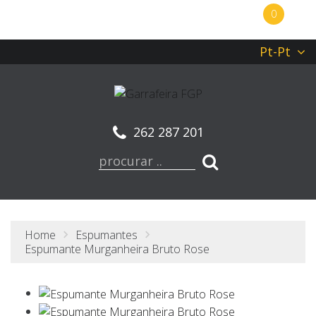
0
Pt-Pt
262 287 201
Home
Espumantes
Espumante Murganheira Bruto Rose