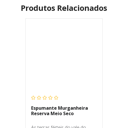
Produtos Relacionados
Espumante Murganheira
Reserva Meio Seco
As terras férteis do vale do