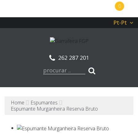
0
Pt-Pt
262 287 201
Home
Espumantes
Espumante Murganheira Reserva Bruto