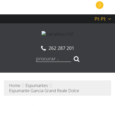
0
Pt-Pt
262 287 201
Home
Espumantes
Espumante Gancia Grand Reale Dolce