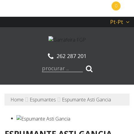
0
Pt-Pt
262 287 201
Home
Espumantes
Espumante Asti Gancia
ESPUMANTE ASTI GANCIA