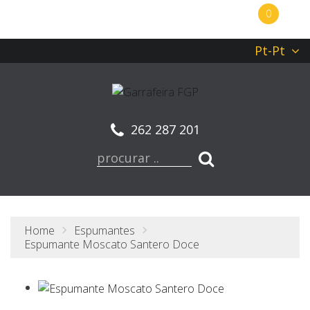
0
Pt-Pt
262 287 201
Home
Espumantes
Espumante Moscato Santero Doce