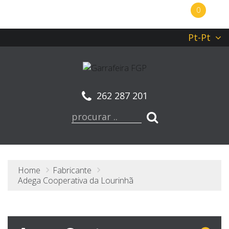
0
Pt-Pt
262 287 201
Home
Fabricante
Adega Cooperativa da Lourinhã