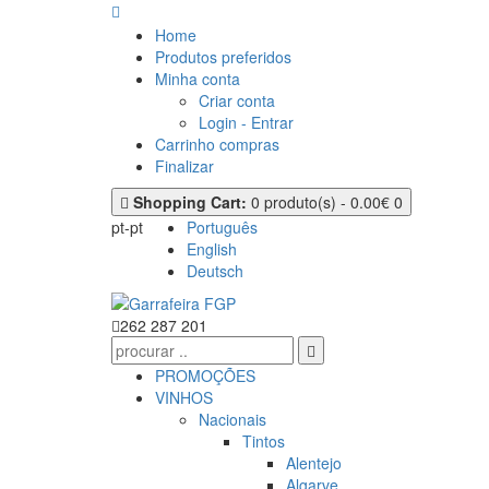
Home
Produtos preferidos
Minha conta
Criar conta
Login - Entrar
Carrinho compras
Finalizar
Shopping Cart:
0 produto(s) - 0.00€
0
pt-pt
Português
English
Deutsch
262 287 201
PROMOÇÕES
VINHOS
Nacionais
Tintos
Alentejo
Algarve