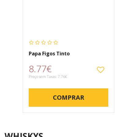
Papa Figos Tinto
8.77€
Preço sem Taxas: 7.76€
COMPRAR
WHISKYS