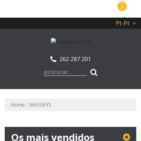
0
Pt-Pt
262 287 201
Home
WHISKYS
Os mais vendidos