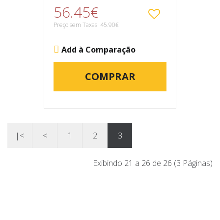
56.45€
Preço sem Taxas: 45.90€
Add à Comparação
COMPRAR
|<
<
1
2
3
Exibindo 21 a 26 de 26 (3 Páginas)