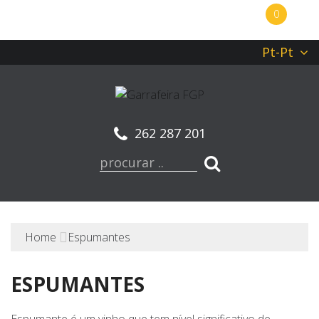
0
Pt-Pt
262 287 201
Home
Espumantes
ESPUMANTES