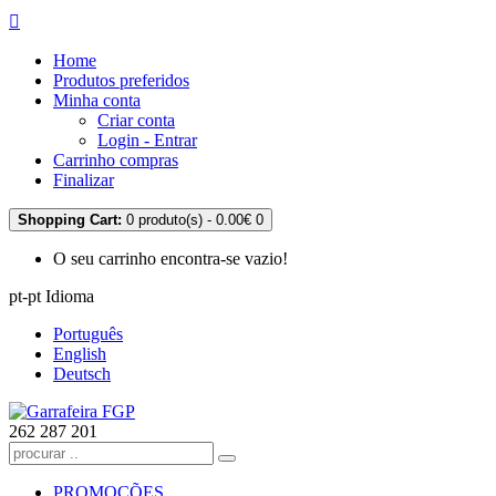
Home
Produtos preferidos
Minha conta
Criar conta
Login - Entrar
Carrinho compras
Finalizar
Shopping Cart:
0 produto(s) - 0.00€
0
O seu carrinho encontra-se vazio!
pt-pt
Idioma
Português
English
Deutsch
262 287 201
PROMOÇÕES