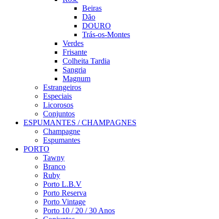
Beiras
Dão
DOURO
Trás-os-Montes
Verdes
Frisante
Colheita Tardia
Sangria
Magnum
Estrangeiros
Especiais
Licorosos
Conjuntos
ESPUMANTES / CHAMPAGNES
Champagne
Espumantes
PORTO
Tawny
Branco
Ruby
Porto L.B.V
Porto Reserva
Porto Vintage
Porto 10 / 20 / 30 Anos