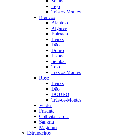
Setubal
Tejo
Trás os Montes
Brancos
Alentejo
Algarve
Bairrada
Beiras
Dão
Douro
Lisboa
Setubal
Tejo
Trás os Montes
Rosé
Beiras
Dão
DOURO
Trás-os-Montes
Verdes
Frisante
Colheita Tardia
Sangria
Magnum
Estrangeiros