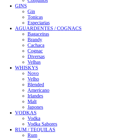
Conjuntos
GINS
Gin
Tonicas
Especiarias
AGUARDENTES / COGNACS
Bagaceiras
Brandy
Cachaça
Cognac
Diversas
Velhas
WHISKYS
Novo
Velho
Blended
Americano
Irlandes
Malt
Japones
VODKAS
Vodka
Vodka Sabores
RUM / TEQUILAS
Rum