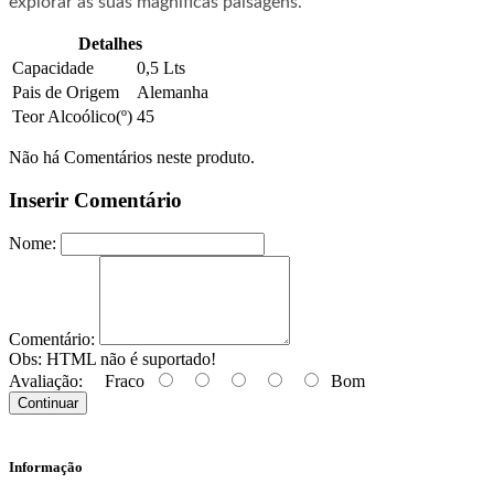
explorar as suas magníficas paisagens.
Detalhes
Capacidade
0,5 Lts
Pais de Origem
Alemanha
Teor Alcoólico(º)
45
Não há Comentários neste produto.
Inserir Comentário
Nome:
Comentário:
Obs:
HTML não é suportado!
Avaliação:
Fraco
Bom
Continuar
Informação