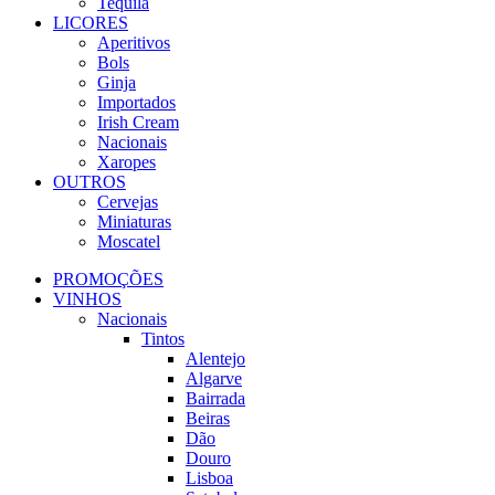
Tequila
LICORES
Aperitivos
Bols
Ginja
Importados
Irish Cream
Nacionais
Xaropes
OUTROS
Cervejas
Miniaturas
Moscatel
PROMOÇÕES
VINHOS
Nacionais
Tintos
Alentejo
Algarve
Bairrada
Beiras
Dão
Douro
Lisboa