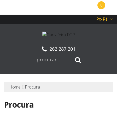
0
Pt-Pt
262 287 201
Home
Procura
Procura