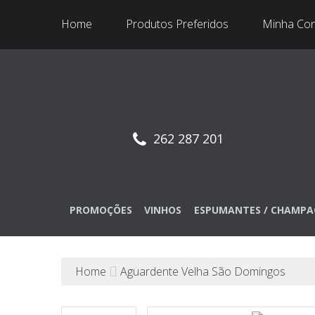
Home
Produtos Preferidos
Minha Co
262 287 201
PROMOÇÕES
VINHOS
ESPUMANTES / CHAMPA
Home
Aguardente Velha São Domingos