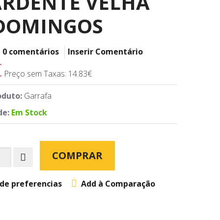
RDENTE VELHA
DOMINGOS
0 comentários
Inserir Comentário
€
Preço sem Taxas: 14.83€
oduto:
Garrafa
de:
Em Stock
COMPRAR
 de preferencias
Add à Comparação